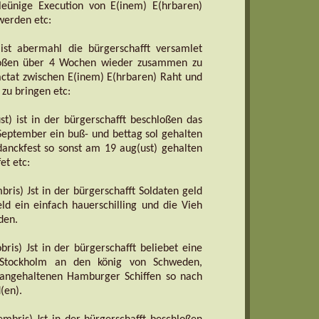
hleünige Execution von E(inem) E(hrbaren)
 werden etc:
ist abermahl die bürgerschafft versamlet
oßen über 4 Wochen wieder zusammen zu
ctat zwischen E(inem) E(hrbaren) Raht und
zu bringen etc:
t) ist in der bürgerschafft beschloßen das
 September ein buß- und bettag sol gehalten
danckfest so sonst am 19 aug(ust) gehalten
et etc:
ris) Jst in der bürgerschafft Soldaten geld
ld ein einfach hauerschilling und die Vieh
den.
ris) Jst in der bürgerschafft beliebet eine
 Stockholm an den könig von Schweden,
angehaltenen Hamburger Schiffen so nach
(en).