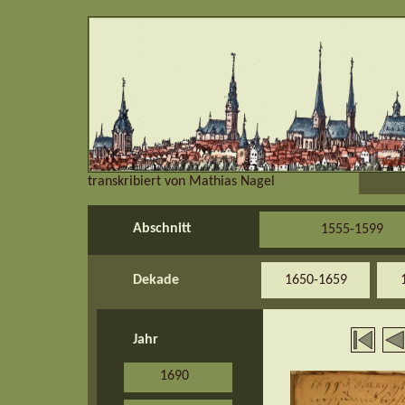
transkribiert von Mathias Nagel
Abschnitt
1555-1599
Dekade
1650-1659
Jahr
1690