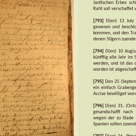
Jantischen Erbes sc
Raht soll verschaffet
[793]
D(en) 13 July 
gewesen und beschl
kommen, und den Tra
denen 50gern zuende 
[794]
D(en) 10 Aug(us
künfftig alle Jahr im
werden, und ist das 
worden ist abgeschaff
[795]
Den 25 (Septemb
ein einfach Grabenge
Accise bewilliget wor
[796]
D(en) 31. (Octob
gesandschafft nach
wegen der zu Stade 
Spanien solten zusend