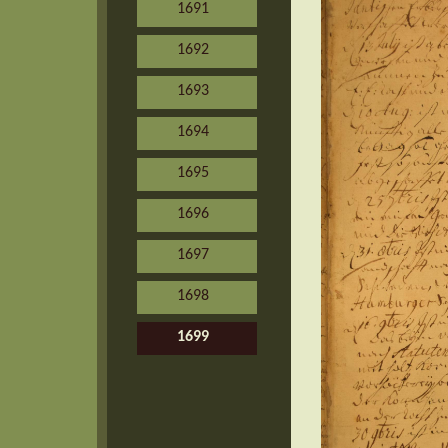
1691
1692
1693
1694
1695
1696
1697
1698
1699