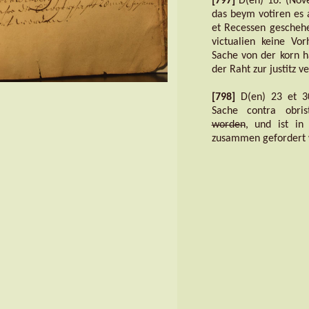
[797]
D(en) 16. (Nove
das beym votiren es
et Recessen geschehe
victualien keine Vo
Sache von der korn h
der Raht zur justitz 
[798]
D(en) 23 et 30
Sache contra obris
worden
, und ist in
zusammen gefordert 