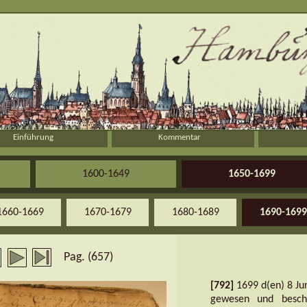
Einführung
Kommentar
1600-1649
1650-1699
1660-1669
1670-1679
1680-1689
1690-1699
Pag. (657)
[792]
1699 d(en) 8 Jun
gewesen und besch