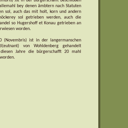
mbris) Jst in der bürgerschafft beschloßen
 allemahl bey denen ämbtern nach Statuten
n sol, auch das mit holt, korn und andern
rhöckerey sol getrieben werden, auch die
andel so Hugershoff et Konau getrieben an
verwiesen worden.
 (Novembris) ist in der langermanschen
tl(eutnant) von Wohldenberg gehandelt
 diesen Jahre die bürgerschafft 20 mahl
worden.