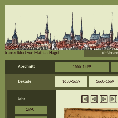
transkribiert von Mathias Nagel
Einführung
Abschnitt
1555-1599
Dekade
1650-1659
1660-1669
Jahr
1690