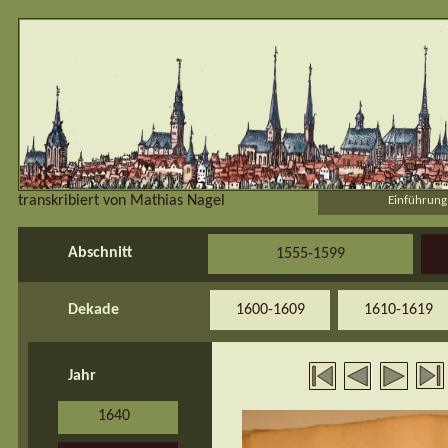
transkribiert von Mathias Nagel
Einführung
Abschnitt
1555-1599
Dekade
1600-1609
1610-1619
Jahr
1640