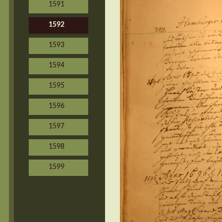
1591
1592
1593
1594
1595
1596
1597
1598
1599