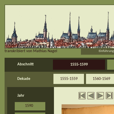
transkribiert von Mathias Nagel
Einführung
Abschnitt
1555-1599
Dekade
1555-1559
1560-1569
Jahr
1590